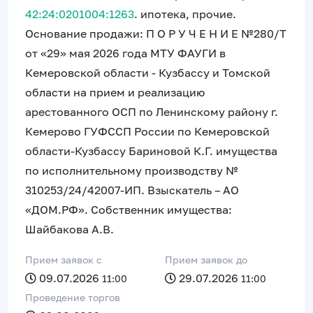
42:24:0201004:1263
. ипотека, прочие.
Основание продажи: П О Р У Ч Е Н И Е №280/Т
от «29» мая 2026 года МТУ ФАУГИ в
Кемеровской области - Кузбассу и Томской
области на прием и реализацию
арестованного ОСП по Ленинскому району г.
Кемерово ГУФССП России по Кемеровской
области-Кузбассу Бариновой К.Г. имущества
по исполнительному производству №
310253/24/42007-ИП. Взыскатель – АО
«ДОМ.РФ». Собственник имущества:
Шайбакова А.В.
Прием заявок c
Прием заявок до
09.07.2026
29.07.2026
11:00
11:00
Проведение торгов