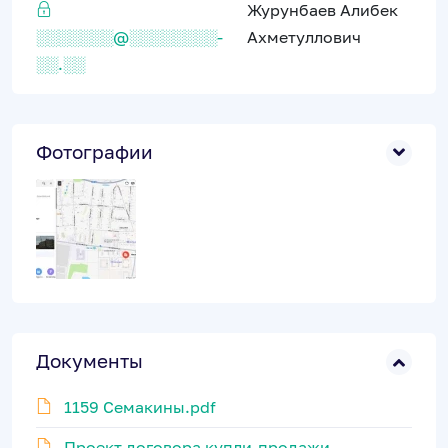
Журунбаев Алибек
░░░░░░░@░░░░░░░░-
Ахметуллович
░░.░░
Фотографии
Документы
1159 Семакины.pdf
Проект договора купли-продажи