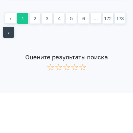
‹
1
2
3
4
5
6
...
172
173
›
Оцените результаты поиска
☆
★
☆
★
☆
★
☆
★
☆
★