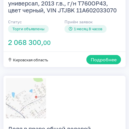
универсал, 2013 г.в., г/н Т760ОР43,
цвет черный, VIN JTJBK 11A602033070
Статус
Приём заявок
Торги объявлены
1 месяц 8 часов
2 068 300,
00
Подробнее
Кировская область
Доля в праве общей долевой