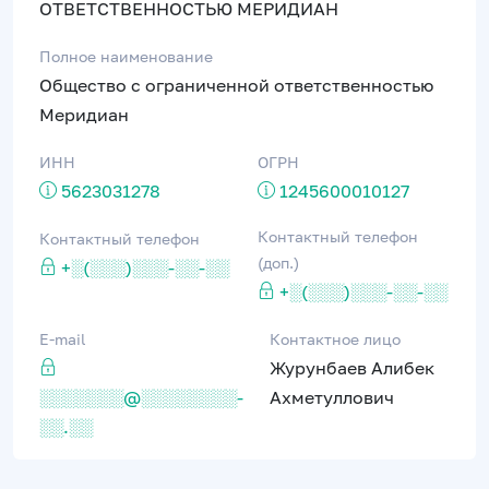
ОТВЕТСТВЕННОСТЬЮ МЕРИДИАН
Полное наименование
Общество с ограниченной ответственностью
Меридиан
ИНН
ОГРН
5623031278
1245600010127
Контактный телефон
Контактный телефон
(доп.)
+░(░░░)░░░-░░-░░
+░(░░░)░░░-░░-░░
E-mail
Контактное лицо
Журунбаев Алибек
░░░░░░░@░░░░░░░░-
Ахметуллович
░░.░░