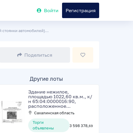
Войти
Регистрация
 стоянки автомобилей)...
Поделиться
Другие лоты
Здание нежилое,
площадью 1022,60 кв.м., к/
н 65:04:0000016:90,
расположенное...
Сахалинская область
Торги
3 598 378,
69
объявлены