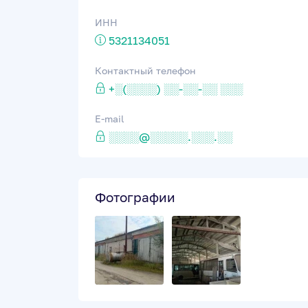
ИНН
5321134051
Контактный телефон
+░(░░░░) ░░-░░-░░ ░░░
E-mail
░░░░@░░░░░.░░░.░░
Фотографии