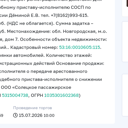
ебному приставу-исполнителю СОСП по
и Дёминой Е.В. тел. +7(8162)993-615.
б. (НДС не облагается). Сумма задатка –
уб. Местонахождение: обл. Новгородская, м.о.
бря, дом 7. Особенности объекта недвижимости:
вий.. Кадастровый номер:
53:16:0010605:115
.
оянки автомобилей. Количество этажей:
егистрационных действий Основание продажи:
сполнителя о передаче арестованного
судебного пристава-исполнителя о снижении
: ООО «Солецкое пассажирское
Н
5315004738
, ОГРН
1035301602368
)
Проведение торгов
15.07.2026
59
10:00