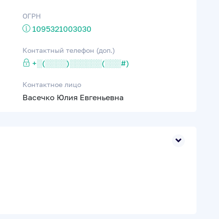
ОГРН
1095321003030
Контактный телефон (доп.)
+░(░░░░)░░░░░░(░░░#)
Контактное лицо
Васечко Юлия Евгеньевна