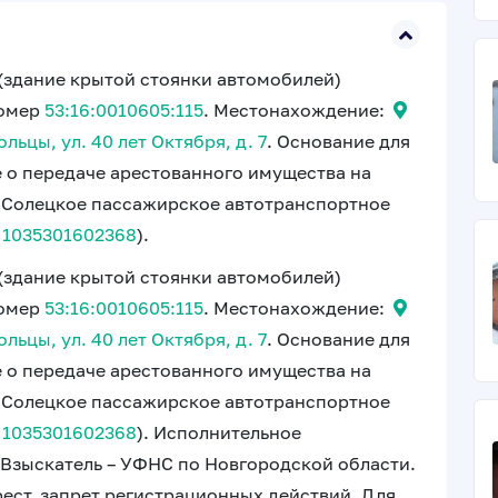
(здание крытой стоянки автомобилей)
номер
53:16:0010605:115
. Местонахождение:
льцы, ул. 40 лет Октября, д. 7
. Основание для
е о передаче арестованного имущества на
 «Солецкое пассажирское автотранспортное
Н
1035301602368
).
(здание крытой стоянки автомобилей)
номер
53:16:0010605:115
. Местонахождение:
льцы, ул. 40 лет Октября, д. 7
. Основание для
е о передаче арестованного имущества на
 «Солецкое пассажирское автотранспортное
Н
1035301602368
). Исполнительное
 Взыскатель – УФНС по Новгородской области.
рест, запрет регистрационных действий. Для