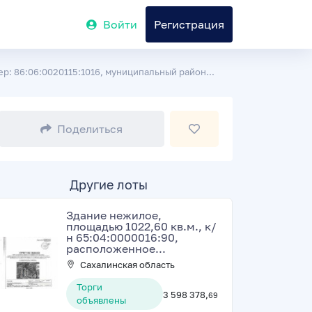
Войти
Регистрация
р: 86:06:0020115:1016, муниципальный район...
Поделиться
Другие лоты
Здание нежилое,
площадью 1022,60 кв.м., к/
н 65:04:0000016:90,
расположенное...
Сахалинская область
Торги
3 598 378,
69
объявлены