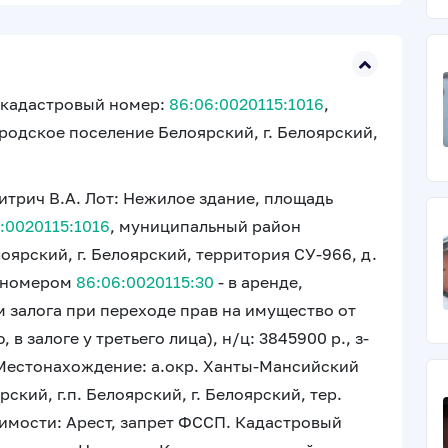
, кадастровый номер:
86:06:0020115:1016
,
одское поселение Белоярский, г. Белоярский,
итрич В.А. Лот: Нежилое здание, площадь
:0020115:1016
, муниципальный район
ярский, г. Белоярский, территория СУ-966, д.
м номером
86:06:0020115:30
- в аренде,
 залога при переходе прав на имущество от
в залоге у третьего лица), н/ц: 3845900 р., з-
5; Местонахождение: а.окр. Ханты-Мансийский
ский, г.п. Белоярский, г. Белоярский, тер.
имости: Арест, запрет ФССП. Кадастровый