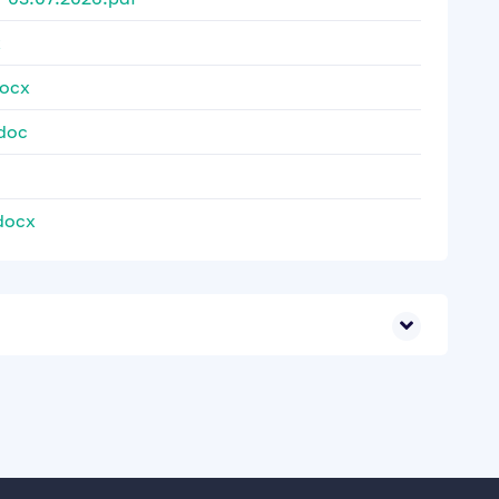
x
ocx
doc
docx