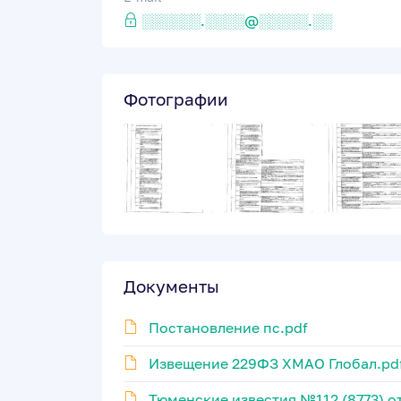
░░░░░░.░░░░@░░░░░.░░
Фотографии
Документы
Постановление пс.pdf
Извещение 229ФЗ ХМАО Глобал.pd
Тюменские известия №112 (8773) от