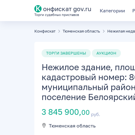
К
онфискат gov.ru
Категории
Торги судебных приставов
Конфискат
Тюменская область
Нежилая нед
ТОРГИ ЗАВЕРШЕНЫ
АУКЦИОН
Нежилое здание, площа
кадастровый номер: 8
муниципальный район
поселение Белоярский,
3 845 900,
00
руб.
Тюменская область