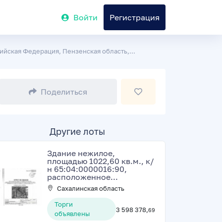
Войти
Регистрация
йская Федерация, Пензенская область,...
Поделиться
Другие лоты
Здание нежилое,
площадью 1022,60 кв.м., к/
н 65:04:0000016:90,
расположенное...
Сахалинская область
Торги
3 598 378,
69
объявлены