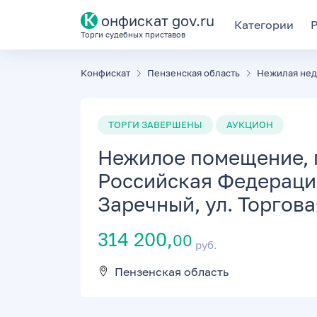
К
онфискат gov.ru
Категории
Торги судебных приставов
Конфискат
Пензенская область
Нежилая не
ТОРГИ ЗАВЕРШЕНЫ
АУКЦИОН
Нежилое помещение, п
Российская Федерация
Заречный, ул. Торговая,
314 200,
00
руб.
Пензенская область