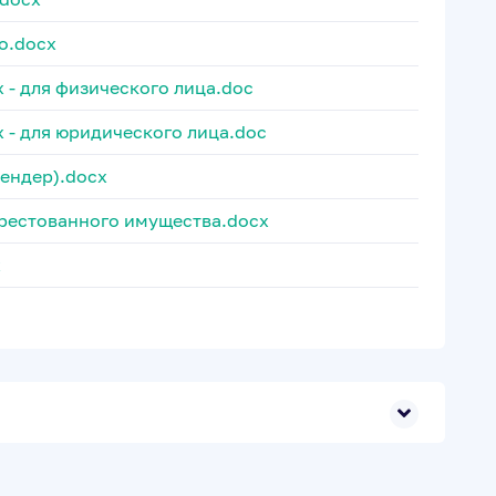
о.docx
х - для физического лица.doc
х - для юридического лица.doc
тендер).docx
рестованного имущества.docx
x