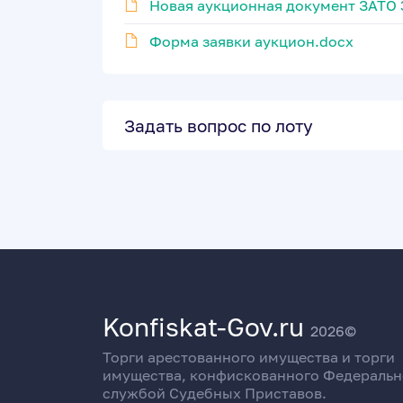
Новая аукционная документ ЗАТО 3
Форма заявки аукцион.docx
Задать вопрос по лоту
Konfiskat-Gov.ru
2026©
Торги арестованного имущества и торги
имущества, конфискованного Федераль
службой Судебных Приставов.