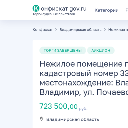
К
онфискат gov.ru
Категории
Торги судебных приставов
Конфискат
Владимирская область
Нежилая 
ТОРГИ ЗАВЕРШЕНЫ
АУКЦИОН
Нежилое помещение пл
кадастровый номер 33
местонахождение: Вла
Владимир, ул. Почаевс
723 500,
00
руб.
Владимирская область