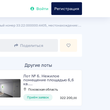
Войти
Регистрация
ый номер 33:22:000000:4405, местонахождение:...
Поделиться
Другие лоты
Лот № 6. Нежилое
помещение площадью 6,6
кв....
Псковская область
Приём заявок
322 200,
00