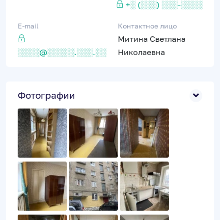
+░ (░░░) ░░░-░░░░
E-mail
Контактное лицо
Митина Светлана
░░░░@░░░░░.░░░.░░
Николаевна
Фотографии