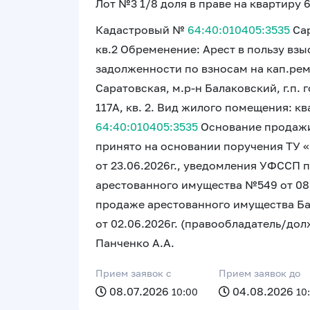
Лот №3 1/8 доля в праве на квартиру 6
Кадастровый №
64:40:010405:3535
Сар
кв.2 Обременение: Арест в пользу взы
задолженности по взносам на кап.рем
Саратовская, м.р-н Балаковский, г.п. 
117А, кв. 2. Вид жилого помещения: к
64:40:010405:3535
Основание продажи
принято на основании поручения ТУ 
от 23.06.2026г., уведомления УФССП 
арестованного имущества №549 от 08.0
продаже арестованного имущества Б
от 02.06.2026г. (правообладатель/до
Панченко А.А.
Прием заявок c
Прием заявок до
08.07.2026
04.08.2026
10:00
10