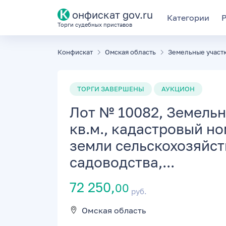
К
онфискат gov.ru
Категории
Торги судебных приставов
Конфискат
Омская область
Земельные участ
ТОРГИ ЗАВЕРШЕНЫ
АУКЦИОН
Лот № 10082, Земельн
кв.м., кадастровый но
земли сельскохозяйст
садоводства,...
72 250,
00
руб.
Омская область