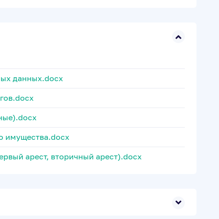
ных данных.docx
гов.docx
чные).docx
о имущества.docx
ервый арест, вторичный арест).docx