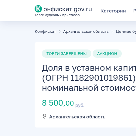
К
онфискат gov.ru
Категории
Торги судебных приставов
Конфискат
Архангельская область
Ценные б
ТОРГИ ЗАВЕРШЕНЫ
АУКЦИОН
Доля в уставном капи
(ОГРН 1182901019861)
номинальной стоимос
8 500,
00
руб.
Архангельская область