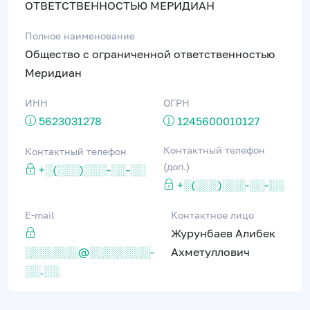
ОТВЕТСТВЕННОСТЬЮ МЕРИДИАН
Полное наименование
Общество с ограниченной ответственностью
Меридиан
ИНН
ОГРН
5623031278
1245600010127
Контактный телефон
Контактный телефон
(доп.)
+░(░░░)░░░-░░-░░
+░(░░░)░░░-░░-░░
E-mail
Контактное лицо
Журунбаев Алибек
░░░░░░░@░░░░░░░░-
Ахметуллович
░░.░░