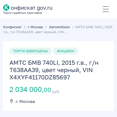
К
онфискат gov.ru
Торги судебных приставов
Конфискат
г. Москва
Автомобили
АМТС БМВ 740LI, 2015
г.в., г/н Т638АА39, цвет черный, VIN...
ТОРГИ ЗАВЕРШЕНЫ
АУКЦИОН
АМТС БМВ 740LI, 2015 г.в., г/н
Т638АА39, цвет черный, VIN
X4XYF41170DZ85697
2 034 000,
00
руб.
г. Москва