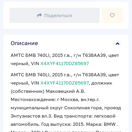
Поделиться
Описание
АМТС БМВ 740LI, 2015 г.в., г/н Т638АА39, цвет
черный, VIN
X4XYF41170DZ85697
АМТС БМВ 740LI, 2015 г.в., г/н Т638АА39, цвет
черный, VIN
X4XYF41170DZ85697
, должник
(собственник) Маковецкий А.В.
Местонахождение: г Москва, вн.тер.г.
муниципальный округ Соколиная гора, проезд
Энтузиастов вл.3. Вид транспорта: легковой
автомобиль. Год выпуска: 2015. Марка: BMW .