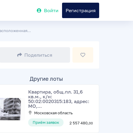
Войти
Регистрация
асположенная...
Поделиться
Другие лоты
Квартира, общ.пл. 31,6
кв.м., к/н:
50:02:0020315:183, адрес:
МО,...
Московская область
Приём заявок
2 557 480,
00