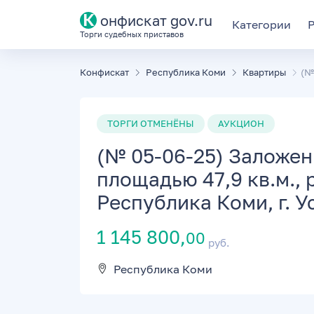
К
онфискат gov.ru
Категории
Торги судебных приставов
Конфискат
Республика Коми
Квартиры
(№
ТОРГИ ОТМЕНЁНЫ
АУКЦИОН
(№ 05-06-25) Заложен
площадью 47,9 кв.м.,
Республика Коми, г. Ус
1 145 800,
00
руб.
Республика Коми