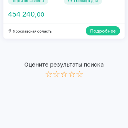
Торги объявлены
1 месяц 4 дня
454 240,
00
Подробнее
Ярославская область
Оцените результаты поиска
☆
★
☆
★
☆
★
☆
★
☆
★