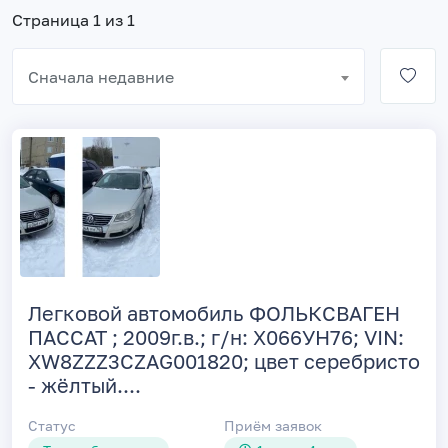
Страница 1 из 1
Сначала недавние
Легковой автомобиль ФОЛЬКСВАГЕН
ПАССАТ ; 2009г.в.; г/н: Х066УН76; VIN:
XW8ZZZ3CZAG001820; цвет серебристо
- жёлтый....
Статус
Приём заявок