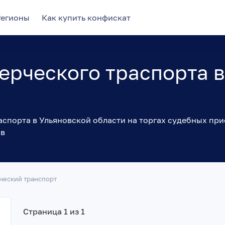
Регионы
Как купить конфискат
рческого траспорта в
в
спорта в Ульяновской области на торгах судебных при
ов
ческий транспорт
Страница 1 из 1