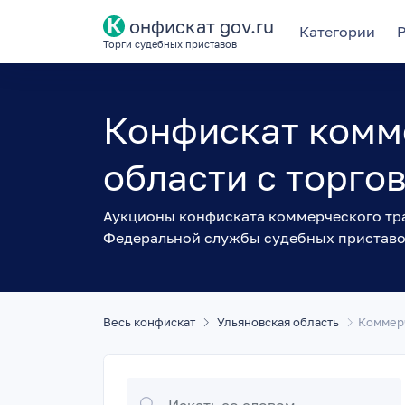
К
онфискат gov.ru
Категории
Торги судебных приставов
Конфискат комме
области с торго
Аукционы конфиската коммерческого тра
Федеральной службы судебных пристав
Весь конфискат
Ульяновская область
Коммер