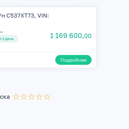
г/н С537ХТ73, VIN:
ок
1 169 600,
00
 1 день
Подробнее
☆
★
☆
★
☆
★
☆
★
☆
★
иска