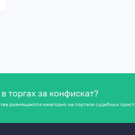
 в торгах за конфискат?
тва размещаются ежегодно на портале судебных прист