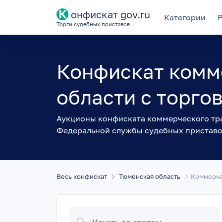
К
онфискат gov.ru
Категории
Торги судебных приставов
Конфискат комм
области с торго
Аукционы конфиската коммерческого тра
Федеральной службы судебных пристав
Весь конфискат
Тюменская область
Коммерче