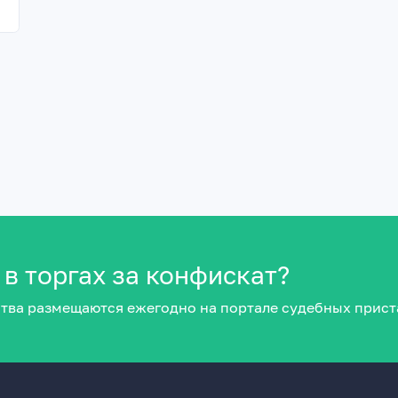
 в торгах за конфискат?
тва размещаются ежегодно на портале судебных прист