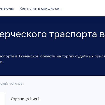
Регионы
Как купить конфискат
ерческого траспорта 
в
спорта в Тюменской области на торгах судебных прис
ов
ский транспорт
Страница 1 из 1