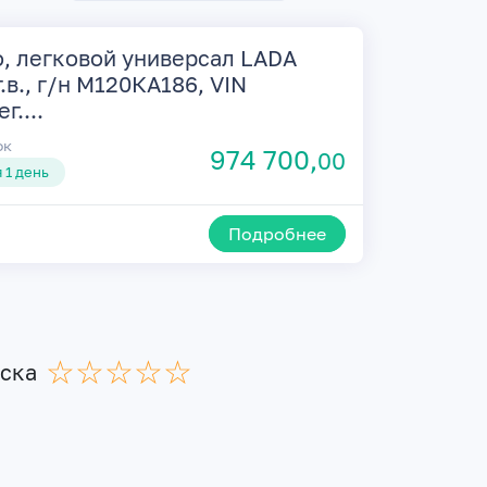
, легковой универсал LADA
в., г/н М120КА186, VIN
....
ок
974 700,
00
 1 день
Подробнее
☆
★
☆
★
☆
★
☆
★
☆
★
иска