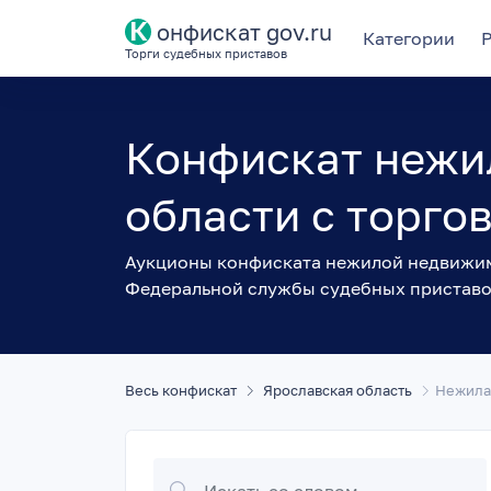
К
онфискат gov.ru
Категории
Торги судебных приставов
Конфискат нежи
области с торго
Аукционы конфиската нежилой недвижимо
Федеральной службы судебных пристав
Весь конфискат
Ярославская область
Нежила