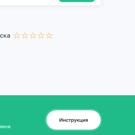
☆
★
☆
★
☆
★
☆
★
☆
★
иска
Инструкция
авов