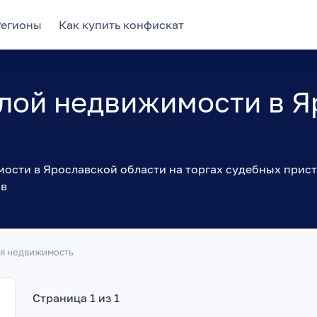
Регионы
Как купить конфискат
лой недвижимости в Я
в
сти в Ярославской области на торгах судебных прист
ов
я недвижимость
Страница 1 из 1